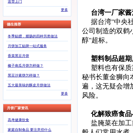
送货上门
更多
台湾一厂家酱
据台湾"中央
德生推荐
公司制造的双鹤
冬季贴膘，腊肠的四种另类做法
醇"超标。
月饼加工贴牌一站式服务
香菜黑豆月饼
塑料制品超期
橡子南瓜月饼怎样做？
塑料也有保质
黑豆沙素饼怎样做？
秘书长董金狮向
遍，这无疑会增
五大最美味的酥皮月饼做法
更多
风险。
月饼厂家资讯
化解致癌食品
高考健康饮食
盐腌菜在加工
家庭自制食品 要注意些什么
般人们常用水煮