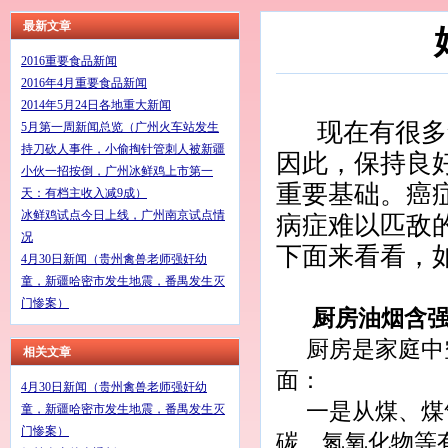
最新文章
2016重要食品新闻
2016年4月重要食品新闻
2014年5月24日各地重大新闻
现在有很多
5月第一周新闻总览（广州火车站发生
持刀砍人事件，小偷掏针管刺人被新疆
因此，保持良
小伙一招按倒，广州冰鲜鸡上市第一
重要基础。癌
天：有档主收入减9成）
冰鲜鸡试点今日上线，广州南京试点情
病症难以匹敌
况
下面来看看，
4月30日新闻（贵州禽兽老师强奸幼
童，新疆哈密市发生地震，番禺发生灭
门惨案）
厨房油烟含强
厨房是家庭中
相关文章
面：
4月30日新闻（贵州禽兽老师强奸幼
一是从煤、煤
童，新疆哈密市发生地震，番禺发生灭
门惨案）
碳、氮氧化物等