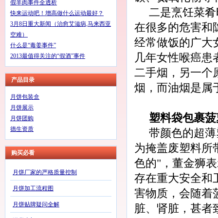
假羊肉事件全透析
二是烹饪菜肴
快来运动吧！增高做什么运动最好？
3月8日重大新闻（治愈艾滋病,马来西亚
在很多的危害和
空难）
经常做饭的广大
什么是“毒姜事件”
几年女性喉癌患
2013最值得关注的“假酒”事件
二手烟，另一个
产品目录
烟，而油烟是属
月饼包装盒
月饼展示
塑料袋包裹菠
月饼团购
德生资质
带颜色的超薄
为掩盖废塑料所
购买必看
色的"，董金狮
月饼厂家的严格质量控制
存在重大安全和
月饼加工流程图
害物质，会随着
月饼贴牌疑问全解
脏、肾脏，甚者