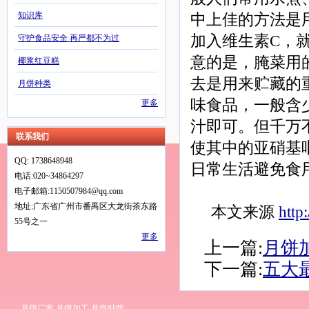
知识库
中上佳的方法是
加入维生素C，
守护食品安全 再严都不为过
意的是，腌菜用
椰浆红豆糕
去是用来贮藏的
月饼种类
味食品，一般含
更多
汁即可。但千万
联系我们
使其中的亚硝基
QQ: 1738648948
日常生活避免食
电话:020~34864297
电子邮箱:1150507984@qq.com
地址:广东省广州市番禺区大龙街茶东路
本文来源
http
55号之一
更多
上一篇:
月饼
下一篇:
五大
月饼厂家
月饼加工
月饼贴牌
-