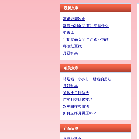
最新文章
高考健康饮食
家庭自制食品 要注意些什么
知识库
守护食品安全 再严都不为过
椰浆红豆糕
月饼种类
相关文章
塔塔粉、小蘇打、發粉的用法
月饼种类
通透皮月饼做法
广式月饼烘烤技巧
双黄白莲蓉做法
如何选择月饼原料？
产品目录