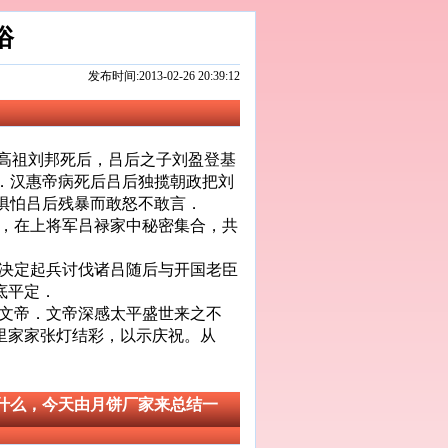
俗
发布时间:2013-02-26 20:39:12
高祖刘邦死后，吕后之子刘盈登基
．汉惠帝病死后吕后独揽朝政把刘
惧怕吕后残暴而敢怒不敢言．
，在上将军吕禄家中秘密集合，共
决定起兵讨伐诸吕随后与开国老臣
底平定．
文帝．文帝深感太平盛世来之不
里家家张灯结彩，以示庆祝。从
什么，今天由月饼厂家来总结一