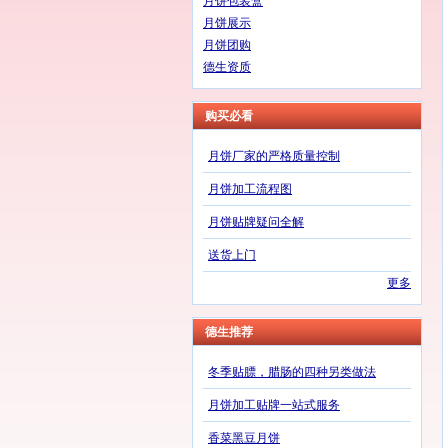
月饼包装盒
月饼展示
月饼团购
德生资质
购买必看
月饼厂家的严格质量控制
月饼加工流程图
月饼贴牌疑问全解
送货上门
更多
德生推荐
冬季贴膘，腊肠的四种另类做法
月饼加工贴牌一站式服务
香菜黑豆月饼