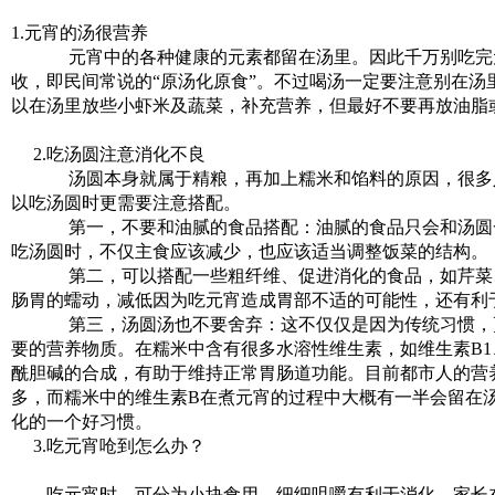
1.元宵的汤很营养
元宵中的各种健康的元素都留在汤里。因此千万别吃完
收，即民间常说的“原汤化原食”。不过喝汤一定要注意别在汤
以在汤里放些小虾米及蔬菜，补充营养，但最好不要再放油脂
2.吃汤圆注意消化不良
汤圆本身就属于精粮，再加上糯米和馅料的原因，很多
以吃汤圆时更需要注意搭配。
第一，不要和油腻的食品搭配：油腻的食品只会和汤圆
吃汤圆时，不仅主食应该减少，也应该适当调整饭菜的结构。
第二，可以搭配一些粗纤维、促进消化的食品，如芹菜
肠胃的蠕动，减低因为吃元宵造成胃部不适的可能性，还有利
第三，汤圆汤也不要舍弃：这不仅仅是因为传统习惯，
要的营养物质。在糯米中含有很多水溶性维生素，如维生素B1
酰胆碱的合成，有助于维持正常胃肠道功能。目前都市人的营
多，而糯米中的维生素B在煮元宵的过程中大概有一半会留在
化的一个好习惯。
3.吃元宵呛到怎么办？
吃元宵时，可分为小块食用，细细咀嚼有利于消化。家长在