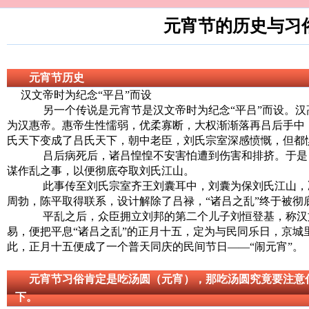
元宵节的历史与习
元宵节历史
汉文帝时为纪念“平吕”而设
另一个传说是元宵节是汉文帝时为纪念“平吕”而设。汉
为汉惠帝。惠帝生性懦弱，优柔寡断，大权渐渐落再吕后手中
氏天下变成了吕氏天下，朝中老臣，刘氏宗室深感愤慨，但都
吕后病死后，诸吕惶惶不安害怕遭到伤害和排挤。于是
谋作乱之事，以便彻底夺取刘氏江山。
此事传至刘氏宗室齐王刘囊耳中，刘囊为保刘氏江山，
周勃，陈平取得联系，设计解除了吕禄，“诸吕之乱”终于被彻
平乱之后，众臣拥立刘邦的第二个儿子刘恒登基，称汉
易，便把平息“诸吕之乱”的正月十五，定为与民同乐日，京城
此，正月十五便成了一个普天同庆的民间节日——“闹元宵”。
元宵节习俗肯定是吃汤圆（元宵），那吃汤圆究竟要注意
下。