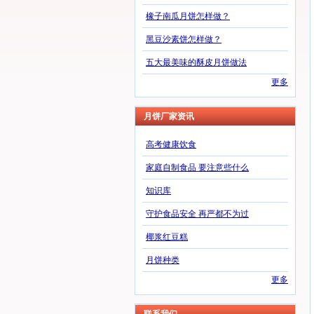
橡子南瓜月饼怎样做？
黑豆沙素饼怎样做？
五大最美味的酥皮月饼做法
更多
月饼厂家资讯
高考健康饮食
家庭自制食品 要注意些什么
知识库
守护食品安全 再严都不为过
椰浆红豆糕
月饼种类
更多