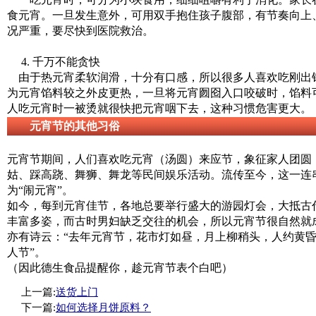
食元宵。一旦发生意外，可用双手抱住孩子腹部，有节奏向上
况严重，要尽快到医院救治。
4. 千万不能贪快
由于热元宵柔软润滑，十分有口感，所以很多人喜欢吃刚出
为元宵馅料较之外皮更热，一旦将元宵囫囵入口咬破时，馅料
人吃元宵时一被烫就很快把元宵咽下去，这种习惯危害更大。
元宵节的其他习俗
元宵节期间，人们喜欢吃元宵（汤圆）来应节，象征家人团圆
姑、踩高跷、舞狮、舞龙等民间娱乐活动。流传至今，这一连
为“闹元宵”。
如今，每到元宵佳节，各地总要举行盛大的游园灯会，大抵古
丰富多姿，而古时男妇缺乏交往的机会，所以元宵节很自然就
亦有诗云：“去年元宵节，花市灯如昼，月上柳稍头，人约黄昏
人节”。
（因此德生食品提醒你，趁元宵节表个白吧）
上一篇:
送货上门
下一篇:
如何选择月饼原料？