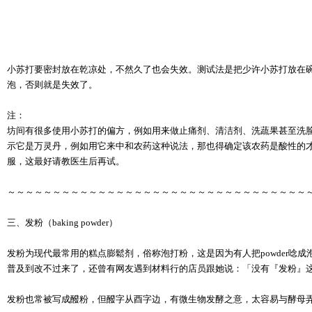
小苏打要密封放在乾凉处，不然久了也会失效。测试法是把少许小苏打放在
泡，否则就是失效了。
注：
坊间有很多使用小苏打的偏方，例如用来做止痛剂、清洁剂、洗蔬果甚至洗
示它是万灵丹，例如用它来中和农药这种说法，那也得确定该农药是酸性的才
服，这最好请教医生后再试。
～～～～～～～～～～～～～～～～～～～～～～～～～～～～～～～～～
三、发粉（baking powder）
发粉为现代最常用的糕点膨鬆剂，俗称泡打粉，这是因为有人把powder唸
普及到改不过来了，还曾有网友遇到材料行的店员跟她说：「没有『发粉』
发粉也常被写成醱粉，但醱字从酉字边，有微生物发酵之意，太容易与酵母