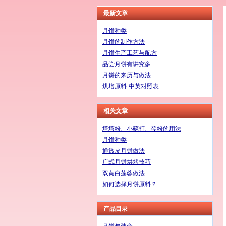
最新文章
月饼种类
月饼的制作方法
月饼生产工艺与配方
品尝月饼有讲究多
月饼的来历与做法
烘培原料-中英对照表
相关文章
塔塔粉、小蘇打、發粉的用法
月饼种类
通透皮月饼做法
广式月饼烘烤技巧
双黄白莲蓉做法
如何选择月饼原料？
产品目录