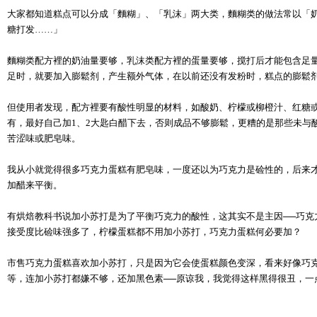
大家都知道糕点可以分成「麵糊」、「乳沫」两大类，麵糊类的做法常以「
糖打发……」
麵糊类配方裡的奶油量要够，乳沫类配方裡的蛋量要够，搅打后才能包含足
足时，就要加入膨鬆剂，产生额外气体，在以前还没有发粉时，糕点的膨鬆
但使用者发现，配方裡要有酸性明显的材料，如酸奶、柠檬或柳橙汁、红糖
有，最好自己加1、2大匙白醋下去，否则成品不够膨鬆，更糟的是那些未与
苦涩味或肥皂味。
我从小就觉得很多巧克力蛋糕有肥皂味，一度还以为巧克力是硷性的，后来
加醋来平衡。
有烘焙教科书说加小苏打是为了平衡巧克力的酸性，这其实不是主因──巧克
接受度比硷味强多了，柠檬蛋糕都不用加小苏打，巧克力蛋糕何必要加？
市售巧克力蛋糕喜欢加小苏打，只是因为它会使蛋糕颜色变深，看来好像巧
等，连加小苏打都嫌不够，还加黑色素──原谅我，我觉得这样黑得很丑，一