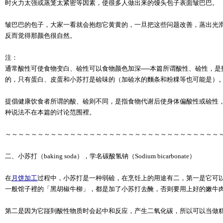
时火力太强或蒸笼太紧密等因素，使很多人做出来的馒头包子表面皱巴巴。
皱巴巴的包子，大家一看就会抱怨它黄黄的，一旦把这些问题改善，蒸出光
反而觉得那颜色很自然。
注：
通常酸性可使食物变白、硷性可以食物颜色加深──本篇所谓酸性、硷性，是
的，只有蛋白、皮蛋和小苏打是硷味的（加硷水的麵条和粉粿等也可能是）
提倡健康饮食者所谓的酸、硷则不同，是指食物代谢后使身体偏酸性或硷性
种说法不在本篇的讨论范围裡。
～～～～～～～～～～～～～～～～～～～～～～～～～～～～～～～～～
二、小苏打（baking soda），学名碳酸氢钠（Sodium bicarbonate）
在
月饼加工
过程中，小苏打是一种弱硷，在烹饪上的用途有二，第一是它可
一般馆子裡的「黑胡椒牛柳」，都是加了小苏打去醃，否则要用上好的嫩牛
第二是因为它踫到酸性物质时会起中和反应，产生二氧化碳，所以可以当做