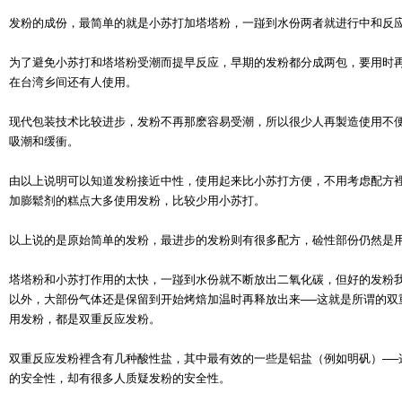
发粉的成份，最简单的就是小苏打加塔塔粉，一踫到水份两者就进行中和反
为了避免小苏打和塔塔粉受潮而提早反应，早期的发粉都分成两包，要用时
在台湾乡间还有人使用。
现代包装技术比较进步，发粉不再那麽容易受潮，所以很少人再製造使用不
吸潮和缓衝。
由以上说明可以知道发粉接近中性，使用起来比小苏打方便，不用考虑配方
加膨鬆剂的糕点大多使用发粉，比较少用小苏打。
以上说的是原始简单的发粉，最进步的发粉则有很多配方，硷性部份仍然是
塔塔粉和小苏打作用的太快，一踫到水份就不断放出二氧化碳，但好的发粉
以外，大部份气体还是保留到开始烤焙加温时再释放出来──这就是所谓的双
用发粉，都是双重反应发粉。
双重反应发粉裡含有几种酸性盐，其中最有效的一些是铝盐（例如明矾）──
的安全性，却有很多人质疑发粉的安全性。