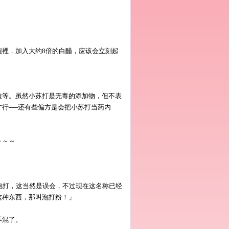
碗裡，加入大约8倍的白醋，应该会立刻起
脸等。虽然小苏打是无毒的添加物，但不表
行──还有些偏方是会把小苏打当药内
～～～
成泡打，这当然是误会，不过现在这名称已经
这种东西，那叫泡打粉！」
弄混了。