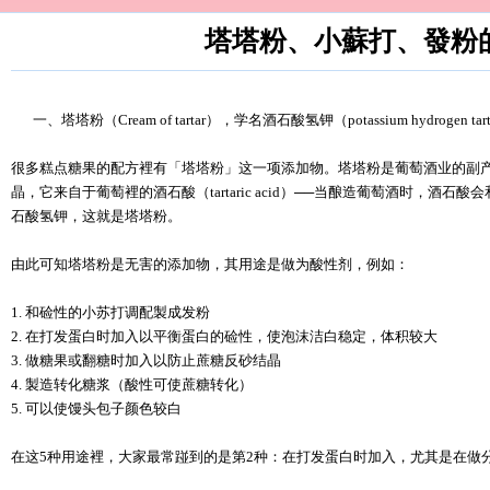
塔塔粉、小蘇打、發粉
一、塔塔粉（Cream of tartar），学名酒石酸氢钾（potassium hydrogen tart
很多糕点糖果的配方裡有「塔塔粉」这一项添加物。塔塔粉是葡萄酒业的副
晶，它来自于葡萄裡的酒石酸（tartaric acid）──当酿造葡萄酒时，酒
石酸氢钾，这就是塔塔粉。
由此可知塔塔粉是无害的添加物，其用途是做为酸性剂，例如：
1. 和硷性的小苏打调配製成发粉
2. 在打发蛋白时加入以平衡蛋白的硷性，使泡沫洁白稳定，体积较大
3. 做糖果或翻糖时加入以防止蔗糖反砂结晶
4. 製造转化糖浆（酸性可使蔗糖转化）
5. 可以使馒头包子颜色较白
在这5种用途裡，大家最常踫到的是第2种：在打发蛋白时加入，尤其是在做