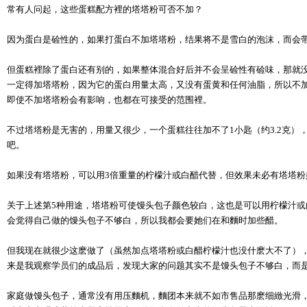
常有人问起，这些蛋糕配方裡的塔塔粉可否不加？
因为蛋白是硷性的，如果打蛋白不加塔塔粉，结果将不是雪白的泡沫，而会
但蛋糕裡除了蛋白还有别的，如果整体混合好后并不会呈硷性有硷味，那就
一定得加塔塔粉，因为它的蛋白用量太高，又没有蛋黄和任何油脂，所以不
即使不加塔塔粉会有影响，也都在可接受的范围裡。
不过塔塔粉是无害的，用量又很少，一个蛋糕往往加不了1小匙（约3.2克）
吧。
如果没有塔塔粉，可以用3倍重量的柠檬汁或白醋代替，但效果未必有塔塔粉
关于上述第5种用途，塔塔粉可使馒头包子颜色较白，这也是可以用柠檬汁
会觉得自己做的馒头包子不够白，所以我都会要她们在和麵时加些醋。
但我现在就很少这麽做了（虽然加点塔塔粉或白醋柠檬汁也没什麽大不了）
来是我观察学员们的成品后，发现大家的问题其实不是馒头包子不够白，而
家庭做馒头包子，通常没有用压麵机，麵团本来就不如市售品那麽细緻光滑