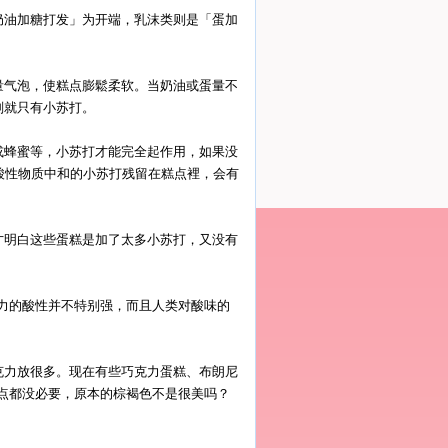
奶油加糖打发」为开端，乳沫类则是「蛋加
量气泡，使糕点膨鬆柔软。当奶油或蛋量不
剂就只有小苏打。
或蜂蜜等，小苏打才能完全起作用，如果没
酸性物质中和的小苏打残留在糕点裡，会有
才明白这些蛋糕是加了太多小苏打，又没有
力的酸性并不特别强，而且人类对酸味的
克力放很多。现在有些巧克力蛋糕、布朗尼
点都没必要，原本的棕褐色不是很美吗？