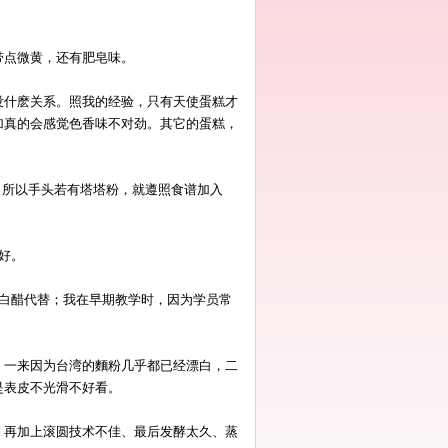
带点微黄，还有肥皂味。
没什麽关系。照我的经验，只有天使蛋糕才
加真的会感觉色香味不对劲。其它的蛋糕，
，所以手头若有塔塔粉，就遵照食谱加入
好。
或白醋代替；我在早期教学时，因为学员常
，一来因为台湾的麵粉几乎都已经漂白，二
是表皮不光滑不好看。
，再加上滚圆技术不佳、最后发酵太久、蒸