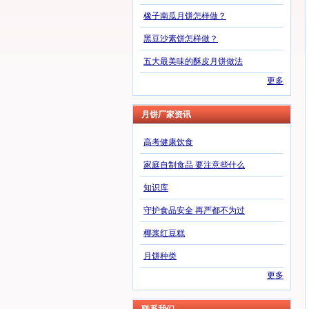
橡子南瓜月饼怎样做？
黑豆沙素饼怎样做？
五大最美味的酥皮月饼做法
更多
月饼厂家资讯
高考健康饮食
家庭自制食品 要注意些什么
知识库
守护食品安全 再严都不为过
椰浆红豆糕
月饼种类
更多