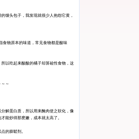
滑的馒头包子，我发现就很少人抱怨它黄，
指食物原本的味道，常见食物都是酸味
。
，所以吃起来酸酸的橘子却算硷性食物，这
～～～
以分解蛋白质，所以用来醃肉使之软化，像
肉才能炒得那麽嫩，成本就太高了。
糕点的膨鬆剂。