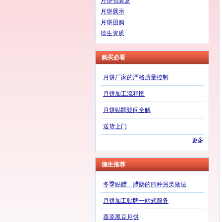
月饼包装盒
月饼展示
月饼团购
德生资质
购买必看
月饼厂家的严格质量控制
月饼加工流程图
月饼贴牌疑问全解
送货上门
更多
德生推荐
冬季贴膘，腊肠的四种另类做法
月饼加工贴牌一站式服务
香菜黑豆月饼