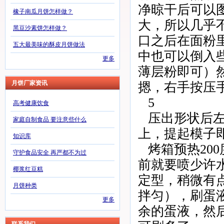
净晾干后可以
橡子南瓜月饼怎样做？
大，所以几乎
黑豆沙素饼怎样做？
口之后在面粉
五大最美味的酥皮月饼做法
中也可以倒入
更多
薄层粉即可）
月饼厂家资讯
摁，右手按压
5
高考健康饮食
压出形状后
家庭自制食品 要注意些什么
上，提起模子
知识库
烤箱预热20
守护食品安全 再严都不为过
前就要喷少许
椰浆红豆糕
定型，稍微有点
月饼种类
拌匀），刷蛋
更多
余的蛋液，然