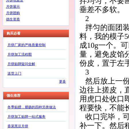
拌均匀，不要
月饼包装盒
月饼展示
垂差不多软。
月饼团购
2
德生资质
拌匀的面团
购买必看
料，我的模子5
成10g一个。
月饼厂家的严格质量控制
量，避免皮馅
月饼加工流程图
份皮，置于左
月饼贴牌疑问全解
3
送货上门
然后放上一
更多
边往上搓皮，
德生推荐
用虎口处收口
程要快，不能
冬季贴膘，腊肠的四种另类做法
收口完毕，
月饼加工贴牌一站式服务
补一下。然后
香菜黑豆月饼