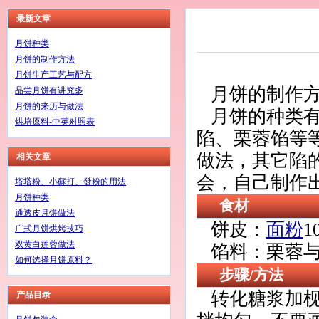
最新文章
月饼种类
月饼的制作方法
月饼生产工艺与配方
月饼的制作
品尝月饼有讲究多
月饼的来历与做法
月饼的种类
烘培原料-中英对照表
陷、栗蓉馅等
做法，其它陷
相关文章
会，自己制作
塔塔粉、小蘇打、發粉的用法
月饼种类
食材
通透皮月饼做法
饼皮：
面粉
1
广式月饼烘烤技巧
双黄白莲蓉做法
馅料：栗蓉
如何选择月饼原料？
步骤/方法
转化糖浆加
产品目录