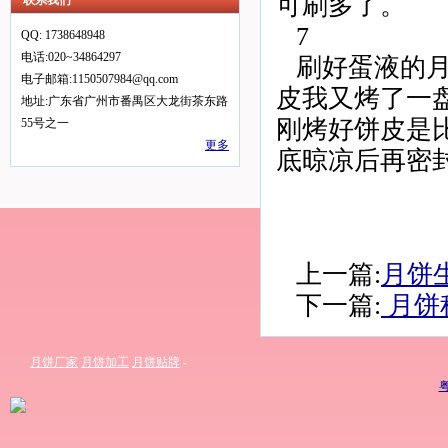
可刷多了。
联系我们
7
QQ: 1738648948
电话:020~34864297
刷好蛋液的月
电子邮箱:1150507984@qq.com
皮我又烤了一
地址:广东省广州市番禺区大龙街茶东路
刚烤好饼皮是比
55号之一
更多
底晾凉后再密
上一篇:
月饼
下一篇:
月饼
月饼厂家
月饼加工
月饼贴牌
-
粤