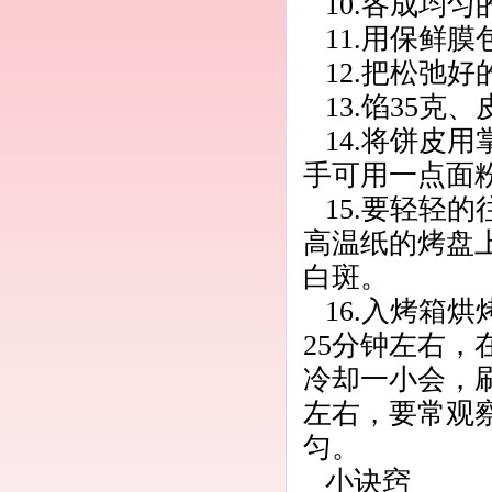
10.各成均
11.用保鲜
12.把松弛
13.馅35克
14.将饼皮
手可用一点面
15.要轻轻
高温纸的烤盘
白斑。
16.入烤箱烘
25分钟左右，
冷却一小会，
左右，要常观
匀。
小诀窍