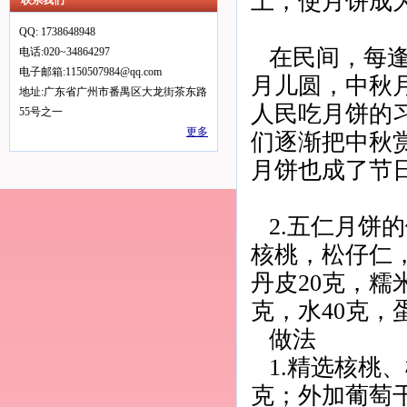
上，使月饼成
联系我们
QQ: 1738648948
在民间，每
电话:020~34864297
电子邮箱:1150507984@qq.com
月儿圆，中秋
地址:广东省广州市番禺区大龙街茶东路
人民吃月饼的
55号之一
更多
们逐渐把中秋
月饼也成了节
2.五仁月饼
核桃，松仔仁
丹皮20克，糯
克，水40克，
做法
1.精选核桃
克；外加葡萄干