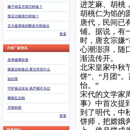
进芝麻、胡桃
橡子南瓜月饼怎样做？
胡桃仁为馅的
黑豆沙素饼怎样做？
唐代，民间已
五大最美味的酥皮月饼做法
铺。据说，有
更多
时，唐玄宗嫌
心潮澎湃，随口
月饼厂家资讯
渐流传开。
高考健康饮食
北宋皇家中秋节
家庭自制食品 要注意些什么
饼”、“月团”
知识库
怡。”
守护食品安全 再严都不为过
宋代的文学家
椰浆红豆糕
事》中首次提
月饼种类
到了明代，中
更多
饼师，把嫦娥