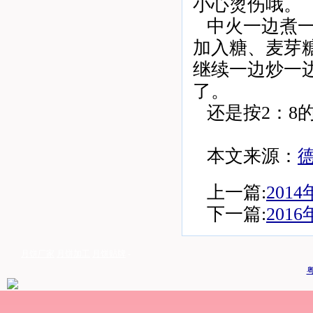
小心烫伤哦。
中火一边煮
加入糖、麦芽
继续一边炒一
了。
还是按2：8
本文来源：
上一篇:
201
下一篇:
201
月饼厂家
月饼加工
月饼贴牌
-
粤