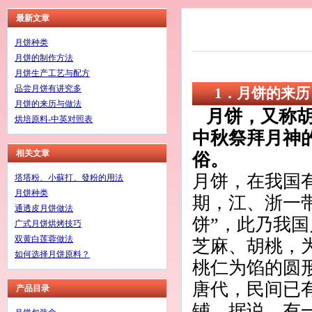
最新文章
月饼种类
月饼的制作方法
月饼生产工艺与配方
品尝月饼有讲究多
1．月饼的来历
月饼的来历与做法
月饼，又称
烘培原料-中英对照表
中秋祭拜月神
相关文章
俗。
月饼，在我国
塔塔粉、小蘇打、發粉的用法
月饼种类
期，江、浙一
通透皮月饼做法
饼”，此乃我国
广式月饼烘烤技巧
双黄白莲蓉做法
芝麻、胡桃，
如何选择月饼原料？
桃仁为馅的圆
唐代，民间已
产品目录
铺。据说，有