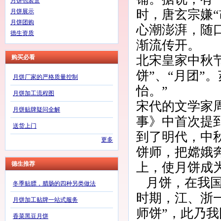
月饼包装盒
时，唐玄宗嫌
月饼展示
月饼团购
心潮澎湃，随口
德生资质
渐流传开。
北宋皇家中秋节
购买必看
饼”、“月团”
月饼厂家的严格质量控制
怡。”
月饼加工流程图
宋代的文学家
月饼贴牌疑问全解
事》中首次提
送货上门
到了明代，中
更多
饼师，把嫦娥
上，使月饼成
德生推荐
月饼，在我
冬季贴膘，腊肠的四种另类做法
时期，江、浙
月饼加工贴牌一站式服务
师饼”，此乃我
香菜黑豆月饼