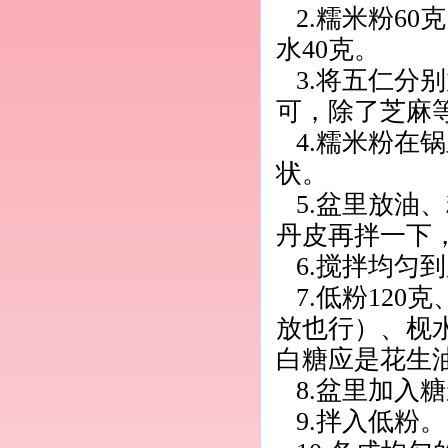
2.糯米粉60
水40克。
3.将五仁分
可，除了芝麻
4.糯米粉在
状。
5.盆里放油
丹皮再拌一下
6.搅拌均匀
7.低粉120
放也行）、枧
白糖应是花生
8.盆里加入
9.拌入低粉。